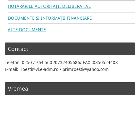
HOTĂRÂRILE AUTORITĂŢII DELIBERATIVE
DOCUMENTE SI INFORMAŢII FINANCIARE
ALTE DOCUMENTE
Contact
Telefon: 0250 / 764 560 /0732405686/ FAX :0350524408
E-mail: roesti@vl.e-adm.ro / primroesti@yahoo.com
Vremea