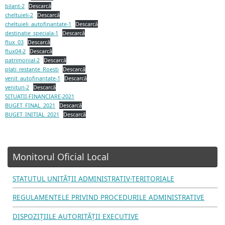
bilant-2
Descarcă
cheltuieli-2
Descarcă
cheltuieli_autofinantate-1
Descarcă
destinatie_speciala-1
Descarcă
flux_03
Descarcă
flux04-2
Descarcă
patrimonial-2
Descarcă
plati_restante_Roesti
Descarcă
venit_autofinantate-1
Descarcă
venituri-2
Descarcă
SITUATII-FINANCIARE-2021
BUGET_FINAL_2021
Descarcă
BUGET_INITIAL_2021
Descarcă
Monitorul Oficial Local
STATUTUL UNITĂŢII ADMINISTRATIV-TERITORIALE
REGULAMENTELE PRIVIND PROCEDURILE ADMINISTRATIVE
DISPOZIŢIILE AUTORITĂŢII EXECUTIVE